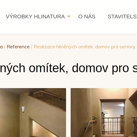
VÝROBKY HLINATURA
O NÁS
STAVITELS
ra
/
Reference
/ Realizace hliněných omítek, domov pro seniory, 
ných omítek, domov pro s