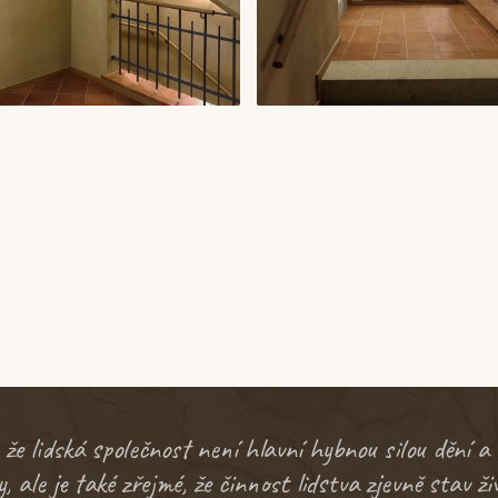
, že lidská společnost není hlavní hybnou silou dění a
, ale je také zřejmé, že činnost lidstva zjevně stav ž