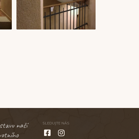
 stavu naší
SLEDUJTE NÁS
ivotního