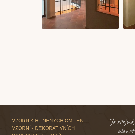
"Je zřejmé
VZORNÍK HLINĚNÝCH OMÍTEK
VZORNÍK DEKORATIVNÍCH
planety