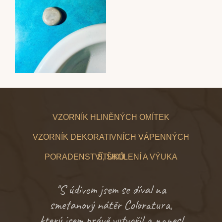
VZORNÍK HLINĚNÝCH OMÍTEK
VZORNÍK DEKORATIVNÍCH VÁPENNÝCH
PORADENSTVÍ, ŠKOLENÍ A VÝUKA
ŠTUKŮ
"S údivem jsem se díval na
smetanový nátěr Coloratura,
který jsem právě vytvořil a nanesl